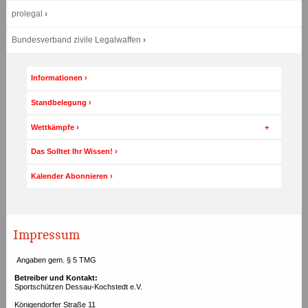
für
prolegal
alternative
arten
Bundesverband zivile Legalwaffen
der
navigation
gedacht:
Seite
Seiteninhalt
Informationen
im
Jede
seite
Menü
ist
Standbelegung
in
bbschnitte
Wettkämpfe
unterteilt
und
jeder
Das Solltet Ihr Wissen!
abschnitt
wird
durch
Kalender Abonnieren
einen
titel
beschrieben
(headings
navigation).
Die
Impressum
wichtigsten
abschnitte
sind
Angaben gem. § 5 TMG
einer
rolle
Betreiber und Kontakt:
(landmark
Sportschützen Dessau-Kochstedt e.V.
navigation)
zugeordnet.
Königendorfer Straße 11