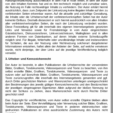
Haftungsverpflichtung ausschließlich in dem Fall in Kraft treten, in dem der Autor
von den Inhalten Kenntnis hat und es ihm technisch möglich und zumutbar wäre,
die Nutzung im Falle rechtswidriger Inhalte zu verhindern. Der Autor erklärt hiermit
ausdrücklich, dass zum Zeitpunkt der Linksetzung keine illegalen Inhalte auf den zu
verlinkenden Seiten erkennbar waren. Auf die aktuelle und zukünftige Gestaltung,
die Inhalte oder die Urheberschaft der verlinkten/verknüpften Seiten hat der Autor
keinerlei Einfluss. Deshalb distanziert er sich hiermit ausdrücklich von allen Inhalten
aller verlinkten/verknüpften Seiten, die nach der Linksetzung verändert wurden.
Diese Feststellung gilt für alle innerhalb des eigenen Internetangebots gesetzten
Links und Verweise sowie für Fremdeinträge in vom Autor eingerichteten
Gästebüchern, Diskussionsforen, Linkverzeichnissen, Mailinglisten und in allen
anderen Formen von Datenbanken, auf deren Inhalte externe Schreibzugriffe
möglich sind. Für illegale, fehlerhafte oder unvollständige Inhalte und insbesondere
für Schäden, die aus der Nutzung oder Nichtnutzung solcherart dargebotener
Informationen entstehen, haftet allein der Anbieter der Seite, auf welche verwiesen
wurde, nicht derjenige, der über Links auf die jeweilige Veröffentlichung lediglich
verweist.
3. Urheber- und Kennzeichenrecht
Der Autor ist bestrebt, in allen Publikationen die Urheberrechte der verwendeten
Bilder, Grafiken, Tondokumente, Videosequenzen und Texte zu beachten, von ihm
selbst erstellte Bilder, Grafiken, Tondokumente, Videosequenzen und Texte zu
nutzen oder auf lizenzfreie Bilder, Grafiken, Tondokumente, Videosequenzen und
Texte zurückzugreifen. Alle innerhalb des Internetangebotes genannten und ggf.
durch Dritte geschützten Marken- und Warenzeichen unterliegen uneingeschränkt
den Bestimmungen des jeweils gültigen Kennzeichenrechts und den Besitzrechten
der jeweiligen eingetragenen Eigentümer. Allein aufgrund der bloßen Nennung ist
nicht der Schluss zu ziehen, dass Markenzeichen nicht durch Rechte Dritter
geschützt sind!
Das Copyright für veröffentlichte, vom Autor selbst erstellte Objekte bleiben allein
beim Autor der Seite. Eine Vervielfältigung oder Verwertung solcher Bilder, Grafiken,
Tondokumente, Videosequenzen und Texte in anderen elektronischen oder
gedruckten Publikationen ist ohne ausdrückliche Zustimmung des Autors nicht