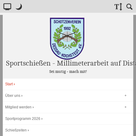
Layout:
Standard
Nacht
Schriftgröße:
Suche
Inhalt
layout
modus
Nachricht
für
benutzer
von
screenreadern
Sportschießen - Millimeterarbeit auf Dist
Willkommen!
Sei mutig - mach mit!
Wenn
sie
Hauptmenü
einen
Start
screenreader
benutzen,
Über uns
empfehlen
wir
ihnen,
Mitglied werden
auf
"Voller
Sportprogramm 2026
Zugriff"
.
Dieser
Schießzeiten
modus
ist