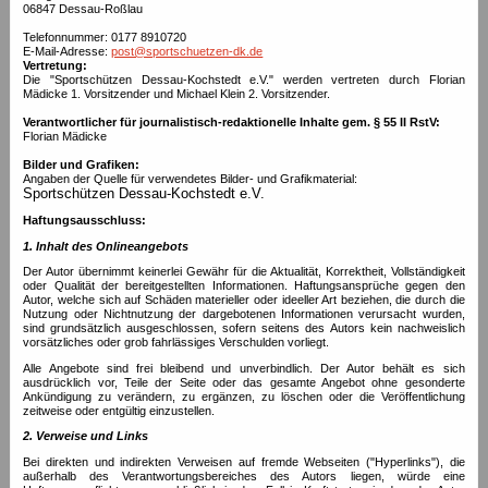
Am
06847 Dessau-Roßlau
anfang
jeder
Telefonnummer: 0177 8910720
seite
E-Mail-Adresse:
post@sportschuetzen-dk.de
finden
Vertretung:
sie
Die "Sportschützen Dessau-Kochstedt e.V." werden vertreten durch Florian
das
Mädicke 1. Vorsitzender und Michael Klein 2. Vorsitzender.
Nützliche
Links
Verantwortlicher für journalistisch-redaktionelle Inhalte gem. § 55 II RstV:
Menü
Florian Mädicke
(internal
link
Bilder und Grafiken:
navigation).
Angaben der Quelle für verwendetes Bilder- und Grafikmaterial:
Jeder
Sportschützen Dessau-Kochstedt e.V.
link
Haftungsausschluss:
ist
einem
1. Inhalt des Onlineangebots
Accesskey
(schnelltaste)
Der Autor übernimmt keinerlei Gewähr für die Aktualität, Korrektheit, Vollständigkeit
zugeordnet.
oder Qualität der bereitgestellten Informationen. Haftungsansprüche gegen den
Autor, welche sich auf Schäden materieller oder ideeller Art beziehen, die durch die
Nutzung oder Nichtnutzung der dargebotenen Informationen verursacht wurden,
sind grundsätzlich ausgeschlossen, sofern seitens des Autors kein nachweislich
vorsätzliches oder grob fahrlässiges Verschulden vorliegt.
Alle Angebote sind frei bleibend und unverbindlich. Der Autor behält es sich
ausdrücklich vor, Teile der Seite oder das gesamte Angebot ohne gesonderte
Ankündigung zu verändern, zu ergänzen, zu löschen oder die Veröffentlichung
zeitweise oder entgültig einzustellen.
2. Verweise und Links
Bei direkten und indirekten Verweisen auf fremde Webseiten ("Hyperlinks"), die
außerhalb des Verantwortungsbereiches des Autors liegen, würde eine