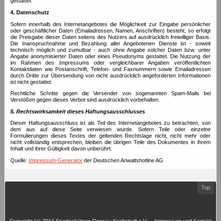
gestattet.
4. Datenschutz
Sofern innerhalb des Internetangebotes die Möglichkeit zur Eingabe persönlicher
oder geschäftlicher Daten (Emailadressen, Namen, Anschriften) besteht, so erfolgt
die Preisgabe dieser Daten seitens des Nutzers auf ausdrücklich freiwilliger Basis.
Die Inanspruchnahme und Bezahlung aller Angebotenen Dienste ist - soweit
technisch möglich und zumutbar - auch ohne Angabe solcher Daten bzw. unter
Angabe anonymisierter Daten oder eines Pseudonyms gestattet. Die Nutzung der
im Rahmen des Impressums oder vergleichbarer Angaben veröffentlichten
Kontaktdaten wie Postanschrift, Telefon- und Faxnummern sowie Emailadressen
durch Dritte zur Übersendung von nicht ausdrücklich angeforderten Informationen
ist nicht gestattet.
Rechtliche Schritte gegen die Versender von sogenannten Spam-Mails bei
Verstößen gegen dieses Verbot sind ausdrücklich vorbehalten.
5. Rechtswirksamkeit dieses Haftungsausschlusses
Dieser Haftungsausschluss ist als Teil des Internetangebotes zu betrachten, von
dem aus auf diese Seite verwiesen wurde. Sofern Teile oder einzelne
Formulierungen dieses Textes der geltenden Rechtslage nicht, nicht mehr oder
nicht vollständig entsprechen, bleiben die übrigen Teile des Dokumentes in ihrem
Inhalt und ihrer Gültigkeit davon unberührt.
Quelle:
Impressum-Generator
der Deutschen Anwaltshotline AG
Fußzeile
Top
Fußzeilen
Copyright (c) 2014 Sportschützen Dessau-Kochstedt e.V.
Impressum und Kontakt